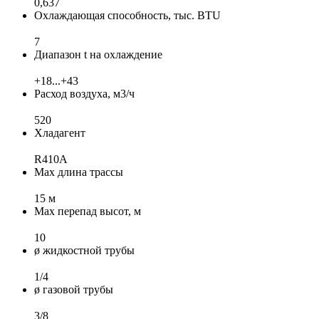
0,637
Охлаждающая способность, тыс. BTU
7
Диапазон t на охлаждение
+18...+43
Расход воздуха, м3/ч
520
Хладагент
R410A
Max длина трассы
15 м
Max перепад высот, м
10
ø жидкостной трубы
1/4
ø газовой трубы
3/8