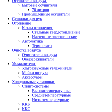
Осушители воздуха
Бытовые осушители
70 литров
Промышленные осушители
Сушилки для рук
Отопление
Котлы отопления
Стальные твердотопливные
Настенные электрические
Автоматика
Термостаты
Очистка воздуха
Очистители воздуха
Обеззараживатели
Увлажнители
Ультразвуковые увлажнители
Мойки воздуха
Аксессуары
Холодильные установки
Сплит-системы
Высокотемпературные
Среднетемпературные
Низкотемпературные
ККБ
ККС