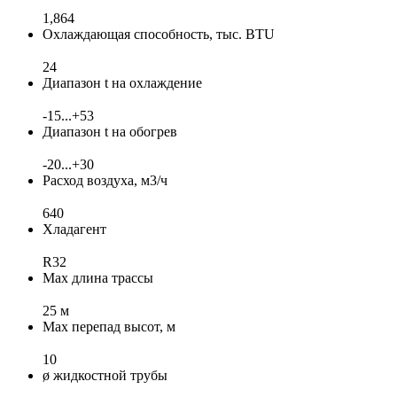
1,864
Охлаждающая способность, тыс. BTU
24
Диапазон t на охлаждение
-15...+53
Диапазон t на обогрев
-20...+30
Расход воздуха, м3/ч
640
Хладагент
R32
Max длина трассы
25 м
Max перепад высот, м
10
ø жидкостной трубы