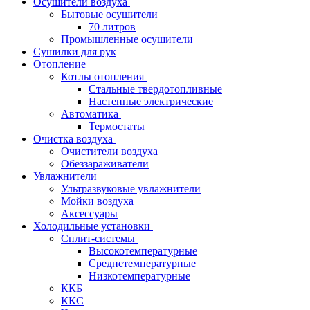
Осушители воздуха
Бытовые осушители
70 литров
Промышленные осушители
Сушилки для рук
Отопление
Котлы отопления
Стальные твердотопливные
Настенные электрические
Автоматика
Термостаты
Очистка воздуха
Очистители воздуха
Обеззараживатели
Увлажнители
Ультразвуковые увлажнители
Мойки воздуха
Аксессуары
Холодильные установки
Сплит-системы
Высокотемпературные
Среднетемпературные
Низкотемпературные
ККБ
ККС