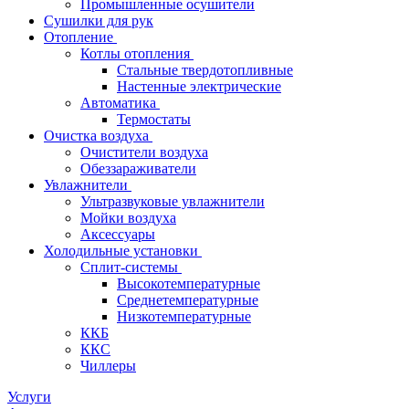
Промышленные осушители
Сушилки для рук
Отопление
Котлы отопления
Стальные твердотопливные
Настенные электрические
Автоматика
Термостаты
Очистка воздуха
Очистители воздуха
Обеззараживатели
Увлажнители
Ультразвуковые увлажнители
Мойки воздуха
Аксессуары
Холодильные установки
Сплит-системы
Высокотемпературные
Среднетемпературные
Низкотемпературные
ККБ
ККС
Чиллеры
Услуги