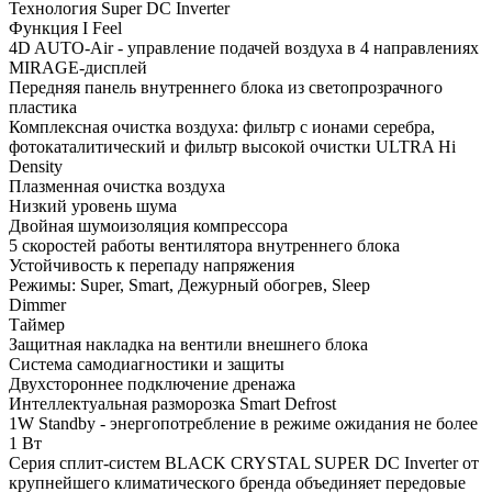
Технология Super DC Inverter
Функция I Feel
4D AUTO-Air - управление подачей воздуха в 4 направлениях
MIRAGE-дисплей
Передняя панель внутреннего блока из светопрозрачного
пластика
Комплексная очистка воздуха: фильтр с ионами серебра,
фотокаталитический и фильтр высокой очистки ULTRA Hi
Density
Плазменная очистка воздуха
Низкий уровень шума
Двойная шумоизоляция компрессора
5 скоростей работы вентилятора внутреннего блока
Устойчивость к перепаду напряжения
Режимы: Super, Smart, Дежурный обогрев, Sleep
Dimmer
Таймер
Защитная накладка на вентили внешнего блока
Система самодиагностики и защиты
Двухстороннее подключение дренажа
Интеллектуальная разморозка Smart Defrost
1W Standby - энергопотребление в режиме ожидания не более
1 Вт
Серия сплит-систем BLACK CRYSTAL SUPER DC Inverter от
крупнейшего климатического бренда объединяет передовые