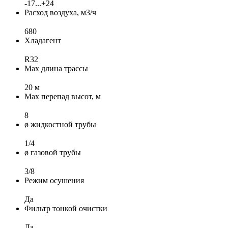
-17...+24
Расход воздуха, м3/ч
680
Хладагент
R32
Max длина трассы
20 м
Max перепад высот, м
8
ø жидкостной трубы
1/4
ø газовой трубы
3/8
Режим осушения
Да
Фильтр тонкой очистки
Да