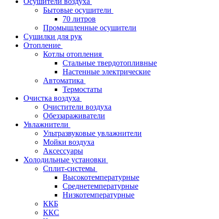
Осушители воздуха
Бытовые осушители
70 литров
Промышленные осушители
Сушилки для рук
Отопление
Котлы отопления
Стальные твердотопливные
Настенные электрические
Автоматика
Термостаты
Очистка воздуха
Очистители воздуха
Обеззараживатели
Увлажнители
Ультразвуковые увлажнители
Мойки воздуха
Аксессуары
Холодильные установки
Сплит-системы
Высокотемпературные
Среднетемпературные
Низкотемпературные
ККБ
ККС