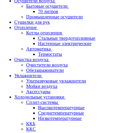
Осушители воздуха
Бытовые осушители
70 литров
Промышленные осушители
Сушилки для рук
Отопление
Котлы отопления
Стальные твердотопливные
Настенные электрические
Автоматика
Термостаты
Очистка воздуха
Очистители воздуха
Обеззараживатели
Увлажнители
Ультразвуковые увлажнители
Мойки воздуха
Аксессуары
Холодильные установки
Сплит-системы
Высокотемпературные
Среднетемпературные
Низкотемпературные
ККБ
ККС