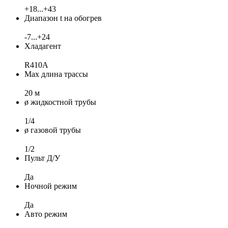
+18...+43
Диапазон t на обогрев
-7...+24
Хладагент
R410A
Max длина трассы
20 м
ø жидкостной трубы
1/4
ø газовой трубы
1/2
Пульт Д/У
Да
Ночной режим
Да
Авто режим