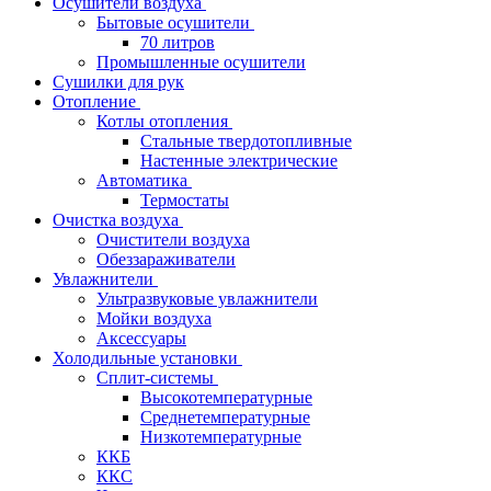
Осушители воздуха
Бытовые осушители
70 литров
Промышленные осушители
Сушилки для рук
Отопление
Котлы отопления
Стальные твердотопливные
Настенные электрические
Автоматика
Термостаты
Очистка воздуха
Очистители воздуха
Обеззараживатели
Увлажнители
Ультразвуковые увлажнители
Мойки воздуха
Аксессуары
Холодильные установки
Сплит-системы
Высокотемпературные
Среднетемпературные
Низкотемпературные
ККБ
ККС