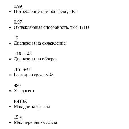
0,99
Потребление при обогреве, кВт
0,97
Охлаждающая способность, тыс. BTU
12
Диапазон t на охлаждение
+16...+48
Диапазон t на обогрев
-15...+32
Расход воздуха, м3/ч
480
Хладагент
R410A
Max длина трассы
15 м
Max перепад высот, м