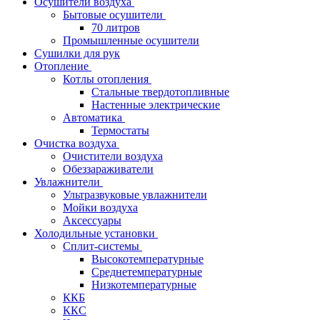
Осушители воздуха
Бытовые осушители
70 литров
Промышленные осушители
Сушилки для рук
Отопление
Котлы отопления
Стальные твердотопливные
Настенные электрические
Автоматика
Термостаты
Очистка воздуха
Очистители воздуха
Обеззараживатели
Увлажнители
Ультразвуковые увлажнители
Мойки воздуха
Аксессуары
Холодильные установки
Сплит-системы
Высокотемпературные
Среднетемпературные
Низкотемпературные
ККБ
ККС