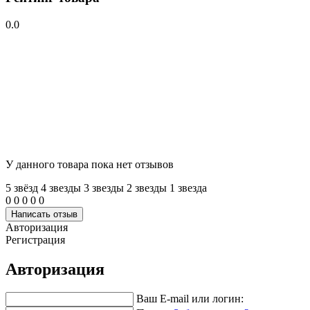
0.0
У данного товара пока нет отзывов
5 звёзд
4 звeзды
3 звeзды
2 звeзды
1 звeзда
0
0
0
0
0
Написать отзыв
Авторизация
Регистрация
Авторизация
Ваш E-mail или логин: