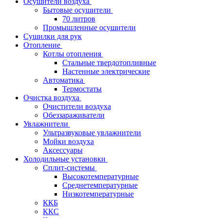
Осушители воздуха
Бытовые осушители
70 литров
Промышленные осушители
Сушилки для рук
Отопление
Котлы отопления
Стальные твердотопливные
Настенные электрические
Автоматика
Термостаты
Очистка воздуха
Очистители воздуха
Обеззараживатели
Увлажнители
Ультразвуковые увлажнители
Мойки воздуха
Аксессуары
Холодильные установки
Сплит-системы
Высокотемпературные
Среднетемпературные
Низкотемпературные
ККБ
ККС