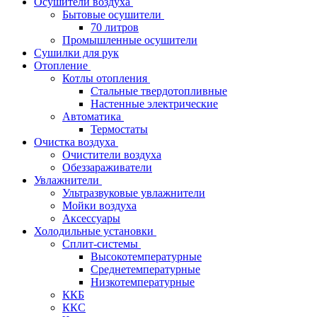
Осушители воздуха
Бытовые осушители
70 литров
Промышленные осушители
Сушилки для рук
Отопление
Котлы отопления
Стальные твердотопливные
Настенные электрические
Автоматика
Термостаты
Очистка воздуха
Очистители воздуха
Обеззараживатели
Увлажнители
Ультразвуковые увлажнители
Мойки воздуха
Аксессуары
Холодильные установки
Сплит-системы
Высокотемпературные
Среднетемпературные
Низкотемпературные
ККБ
ККС