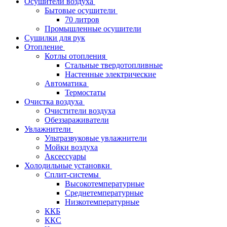
Осушители воздуха
Бытовые осушители
70 литров
Промышленные осушители
Сушилки для рук
Отопление
Котлы отопления
Стальные твердотопливные
Настенные электрические
Автоматика
Термостаты
Очистка воздуха
Очистители воздуха
Обеззараживатели
Увлажнители
Ультразвуковые увлажнители
Мойки воздуха
Аксессуары
Холодильные установки
Сплит-системы
Высокотемпературные
Среднетемпературные
Низкотемпературные
ККБ
ККС