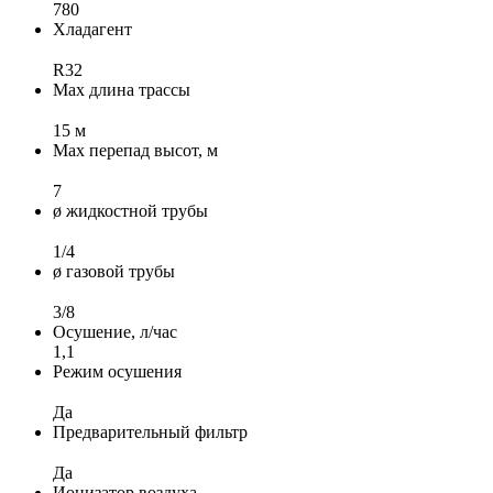
780
Хладагент
R32
Max длина трассы
15 м
Max перепад высот, м
7
ø жидкостной трубы
1/4
ø газовой трубы
3/8
Осушение, л/час
1,1
Режим осушения
Да
Предварительный фильтр
Да
Ионизатор воздуха