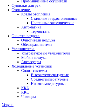
Промышленные осушители
Сушилки для рук
Отопление
Котлы отопления
Стальные твердотопливные
Настенные электрические
Автоматика
Термостаты
Очистка воздуха
Очистители воздуха
Обеззараживатели
Увлажнители
Ультразвуковые увлажнители
Мойки воздуха
Аксессуары
Холодильные установки
Сплит-системы
Высокотемпературные
Среднетемпературные
Низкотемпературные
ККБ
ККС
Чиллеры
Услуги