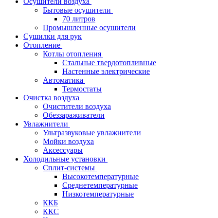
Осушители воздуха
Бытовые осушители
70 литров
Промышленные осушители
Сушилки для рук
Отопление
Котлы отопления
Стальные твердотопливные
Настенные электрические
Автоматика
Термостаты
Очистка воздуха
Очистители воздуха
Обеззараживатели
Увлажнители
Ультразвуковые увлажнители
Мойки воздуха
Аксессуары
Холодильные установки
Сплит-системы
Высокотемпературные
Среднетемпературные
Низкотемпературные
ККБ
ККС