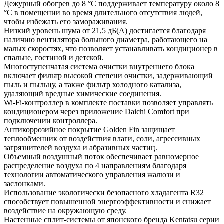
Дежурный обогрев до 8 °C поддерживает температуру около 8
°C в помещении во время длительного отсутствия людей,
чтобы избежать его замораживания.
Низкий уровень шума от 21,5 дБ(А) достигается благодаря
наличию вентилятора большого диаметра, работающего на
малых скоростях, что позволяет устанавливать кондиционер в
спальне, гостиной и детской.
Многоступенчатая система очистки внутреннего блока
включает фильтр высокой степени очистки, задерживающий
пыль и пыльцу, а также фильтр холодного катализа,
удаляющий вредные химические соединения.
Wi-Fi-контроллер в комплекте поставки позволяет управлять
кондиционером через приложение Daichi Comfort при
подключении контроллера.
Антикоррозийное покрытие Golden Fin защищает
теплообменник от воздействия влаги, соли, агрессивных
загрязнителей воздуха и абразивных частиц.
Объемный воздушный поток обеспечивает равномерное
распределение воздуха по 4 направлениям благодаря
технологии автоматического управления жалюзи и
заслонками.
Использование экологически безопасного хладагента R32
способствует повышенной энергоэффективности и снижает
воздействие на окружающую среду.
Настенные сплит-системы от японского бренда Kentatsu серии