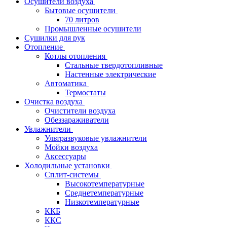
Осушители воздуха
Бытовые осушители
70 литров
Промышленные осушители
Сушилки для рук
Отопление
Котлы отопления
Стальные твердотопливные
Настенные электрические
Автоматика
Термостаты
Очистка воздуха
Очистители воздуха
Обеззараживатели
Увлажнители
Ультразвуковые увлажнители
Мойки воздуха
Аксессуары
Холодильные установки
Сплит-системы
Высокотемпературные
Среднетемпературные
Низкотемпературные
ККБ
ККС