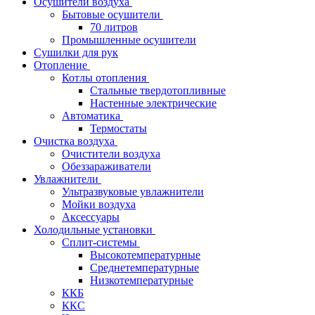
Осушители воздуха
Бытовые осушители
70 литров
Промышленные осушители
Сушилки для рук
Отопление
Котлы отопления
Стальные твердотопливные
Настенные электрические
Автоматика
Термостаты
Очистка воздуха
Очистители воздуха
Обеззараживатели
Увлажнители
Ультразвуковые увлажнители
Мойки воздуха
Аксессуары
Холодильные установки
Сплит-системы
Высокотемпературные
Среднетемпературные
Низкотемпературные
ККБ
ККС