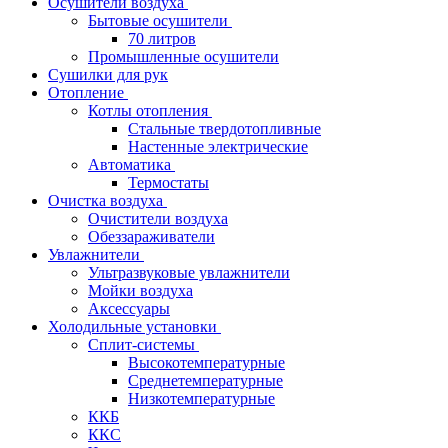
Осушители воздуха
Бытовые осушители
70 литров
Промышленные осушители
Сушилки для рук
Отопление
Котлы отопления
Стальные твердотопливные
Настенные электрические
Автоматика
Термостаты
Очистка воздуха
Очистители воздуха
Обеззараживатели
Увлажнители
Ультразвуковые увлажнители
Мойки воздуха
Аксессуары
Холодильные установки
Сплит-системы
Высокотемпературные
Среднетемпературные
Низкотемпературные
ККБ
ККС