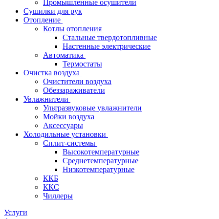
Промышленные осушители
Сушилки для рук
Отопление
Котлы отопления
Стальные твердотопливные
Настенные электрические
Автоматика
Термостаты
Очистка воздуха
Очистители воздуха
Обеззараживатели
Увлажнители
Ультразвуковые увлажнители
Мойки воздуха
Аксессуары
Холодильные установки
Сплит-системы
Высокотемпературные
Среднетемпературные
Низкотемпературные
ККБ
ККС
Чиллеры
Услуги