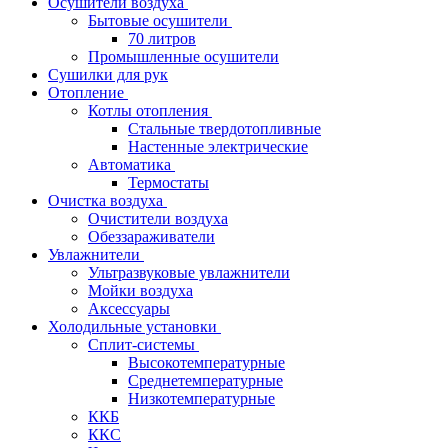
Осушители воздуха
Бытовые осушители
70 литров
Промышленные осушители
Сушилки для рук
Отопление
Котлы отопления
Стальные твердотопливные
Настенные электрические
Автоматика
Термостаты
Очистка воздуха
Очистители воздуха
Обеззараживатели
Увлажнители
Ультразвуковые увлажнители
Мойки воздуха
Аксессуары
Холодильные установки
Сплит-системы
Высокотемпературные
Среднетемпературные
Низкотемпературные
ККБ
ККС