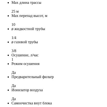
Max длина трассы
25 м
Max перепад высот, м
10
ø жидкостной трубы
1/4
ø газовой трубы
3/8
Осушение, л/час
1
Режим осушения
Да
Предварительный фильтр
Да
Ионизатор воздуха
Да
Самоочистка внут блока