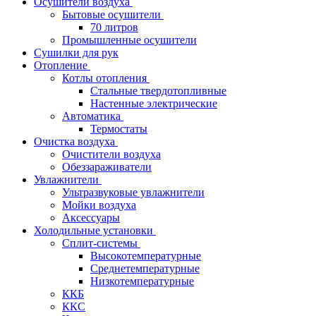
Осушители воздуха
Бытовые осушители
70 литров
Промышленные осушители
Сушилки для рук
Отопление
Котлы отопления
Стальные твердотопливные
Настенные электрические
Автоматика
Термостаты
Очистка воздуха
Очистители воздуха
Обеззараживатели
Увлажнители
Ультразвуковые увлажнители
Мойки воздуха
Аксессуары
Холодильные установки
Сплит-системы
Высокотемпературные
Среднетемпературные
Низкотемпературные
ККБ
ККС