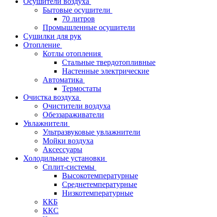
Осушители воздуха
Бытовые осушители
70 литров
Промышленные осушители
Сушилки для рук
Отопление
Котлы отопления
Стальные твердотопливные
Настенные электрические
Автоматика
Термостаты
Очистка воздуха
Очистители воздуха
Обеззараживатели
Увлажнители
Ультразвуковые увлажнители
Мойки воздуха
Аксессуары
Холодильные установки
Сплит-системы
Высокотемпературные
Среднетемпературные
Низкотемпературные
ККБ
ККС