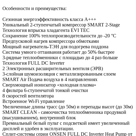
Особенности и преимущества:
Сезонная энергоэффективность класса А+++
Уникальный 2-ступенчатый компрессор SMART 2-Stage
Технология впрыска хладагента EVI TEC
Сохранение 100% теплопроизводительности до -20 °C
Предпусковой нагрев компрессора обмотками
Мощный нагреватель-ТЭН для подогрева поддона
Система умного оттаивания работает до 50% быстрее
3-рядные теплообменники с площадью до 4 раз больше
Технология FULL DC Inverter
2 Электронных расширительных вентиля (ЭРВ)
3-слойная шумоизоляция с металлизированным слоем
SMART Air Подача воздуха в 4 направлениях
Сверхмощный ионизатор «холодная плазма»
4 фильтра 6-ступенчатой тонкой очистки
8 скоростей вентилятора
Встроенное Wi-Fi управление
Увеличенные длины трасс (до 50м) и перепады высот (до 30м)
SMART CLEAN - самоочистка теплообменника продувкой
(высушиванием), внутренний блок
Премиальный белый пульт с подсветкой имеет увеличенный
дисплей и удобен в эксплуатации.
Сплит-системы серии ONSEN FULL DC Inverter Heat Pump от