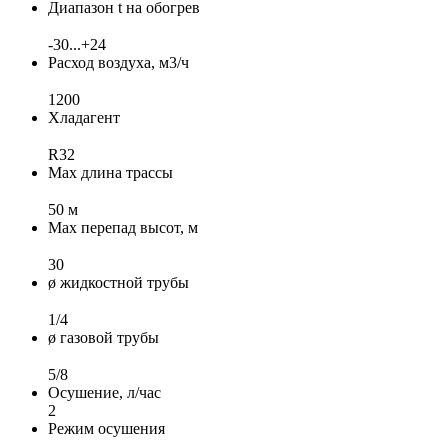
Диапазон t на обогрев
-30...+24
Расход воздуха, м3/ч
1200
Хладагент
R32
Max длина трассы
50 м
Max перепад высот, м
30
ø жидкостной трубы
1/4
ø газовой трубы
5/8
Осушение, л/час
2
Режим осушения