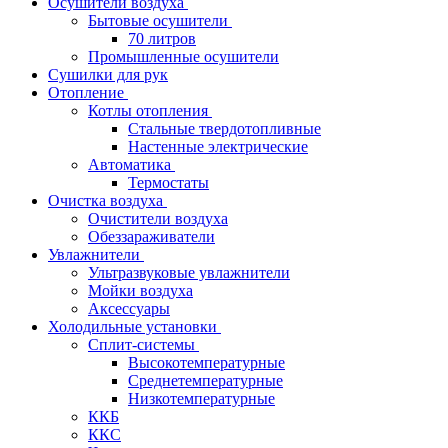
Осушители воздуха
Бытовые осушители
70 литров
Промышленные осушители
Сушилки для рук
Отопление
Котлы отопления
Стальные твердотопливные
Настенные электрические
Автоматика
Термостаты
Очистка воздуха
Очистители воздуха
Обеззараживатели
Увлажнители
Ультразвуковые увлажнители
Мойки воздуха
Аксессуары
Холодильные установки
Сплит-системы
Высокотемпературные
Среднетемпературные
Низкотемпературные
ККБ
ККС