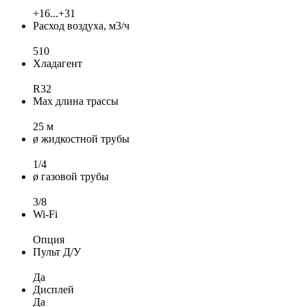
+16...+31
Расход воздуха, м3/ч
510
Хладагент
R32
Max длина трассы
25 м
ø жидкостной трубы
1/4
ø газовой трубы
3/8
Wi-Fi
Опция
Пульт Д/У
Да
Дисплей
Да