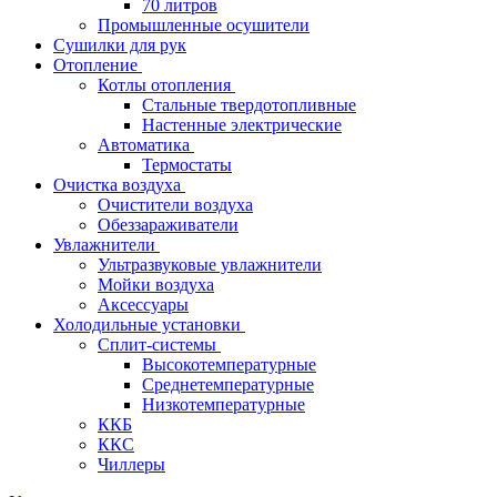
70 литров
Промышленные осушители
Сушилки для рук
Отопление
Котлы отопления
Стальные твердотопливные
Настенные электрические
Автоматика
Термостаты
Очистка воздуха
Очистители воздуха
Обеззараживатели
Увлажнители
Ультразвуковые увлажнители
Мойки воздуха
Аксессуары
Холодильные установки
Сплит-системы
Высокотемпературные
Среднетемпературные
Низкотемпературные
ККБ
ККС
Чиллеры