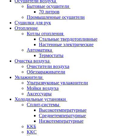
Осушители воздуха
Бытовые осушители
70 литров
Промышленные осушители
Сушилки для рук
Отопление
Котлы отопления
Стальные твердотопливные
Настенные электрические
Автоматика
Термостаты
Очистка воздуха
Очистители воздуха
Обеззараживатели
Увлажнители
Ультразвуковые увлажнители
Мойки воздуха
Аксессуары
Холодильные установки
Сплит-системы
Высокотемпературные
Среднетемпературные
Низкотемпературные
ККБ
ККС