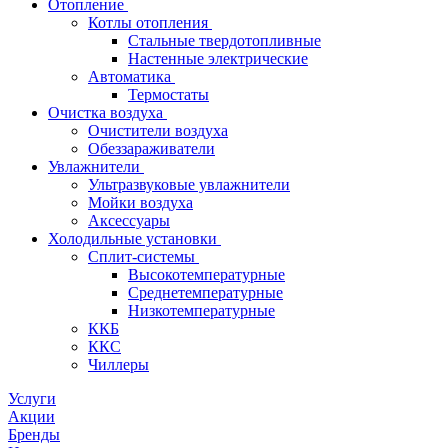
Отопление
Котлы отопления
Стальные твердотопливные
Настенные электрические
Автоматика
Термостаты
Очистка воздуха
Очистители воздуха
Обеззараживатели
Увлажнители
Ультразвуковые увлажнители
Мойки воздуха
Аксессуары
Холодильные установки
Сплит-системы
Высокотемпературные
Среднетемпературные
Низкотемпературные
ККБ
ККС
Чиллеры
Услуги
Акции
Бренды