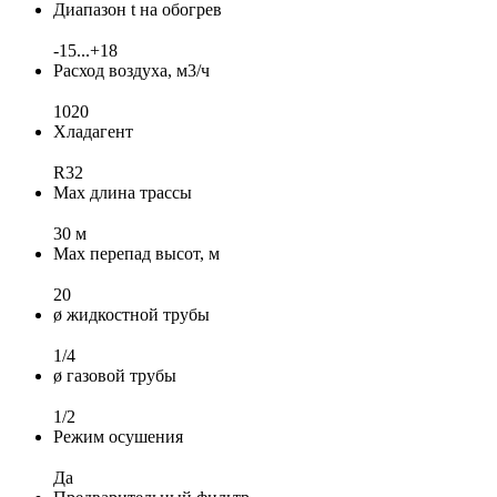
Диапазон t на обогрев
-15...+18
Расход воздуха, м3/ч
1020
Хладагент
R32
Max длина трассы
30 м
Max перепад высот, м
20
ø жидкостной трубы
1/4
ø газовой трубы
1/2
Режим осушения
Да