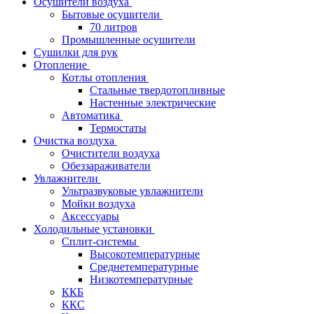
Осушители воздуха
Бытовые осушители
70 литров
Промышленные осушители
Сушилки для рук
Отопление
Котлы отопления
Стальные твердотопливные
Настенные электрические
Автоматика
Термостаты
Очистка воздуха
Очистители воздуха
Обеззараживатели
Увлажнители
Ультразвуковые увлажнители
Мойки воздуха
Аксессуары
Холодильные установки
Сплит-системы
Высокотемпературные
Среднетемпературные
Низкотемпературные
ККБ
ККС