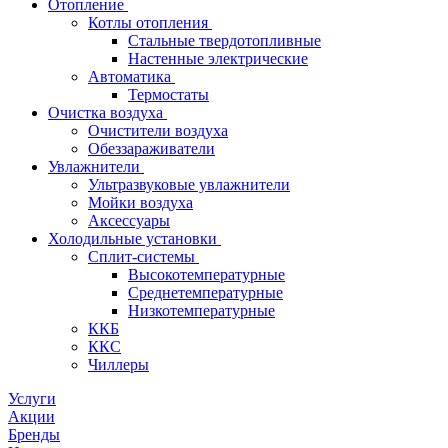
Отопление
Котлы отопления
Стальные твердотопливные
Настенные электрические
Автоматика
Термостаты
Очистка воздуха
Очистители воздуха
Обеззараживатели
Увлажнители
Ультразвуковые увлажнители
Мойки воздуха
Аксессуары
Холодильные установки
Сплит-системы
Высокотемпературные
Среднетемпературные
Низкотемпературные
ККБ
ККС
Чиллеры
Услуги
Акции
Бренды