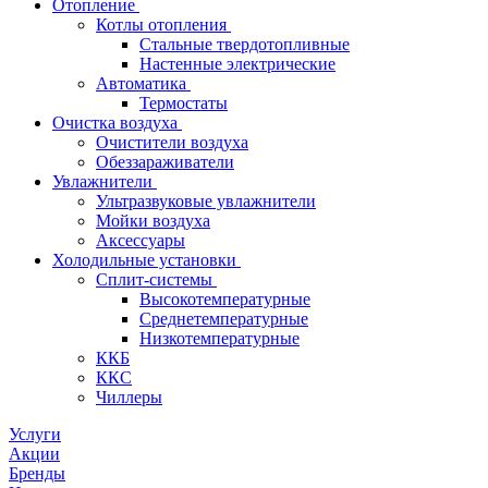
Отопление
Котлы отопления
Стальные твердотопливные
Настенные электрические
Автоматика
Термостаты
Очистка воздуха
Очистители воздуха
Обеззараживатели
Увлажнители
Ультразвуковые увлажнители
Мойки воздуха
Аксессуары
Холодильные установки
Сплит-системы
Высокотемпературные
Среднетемпературные
Низкотемпературные
ККБ
ККС
Чиллеры
Услуги
Акции
Бренды