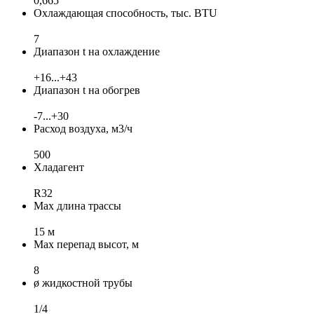
0,665
Охлаждающая способность, тыс. BTU
7
Диапазон t на охлаждение
+16...+43
Диапазон t на обогрев
-7...+30
Расход воздуха, м3/ч
500
Хладагент
R32
Max длина трассы
15 м
Max перепад высот, м
8
ø жидкостной трубы
1/4