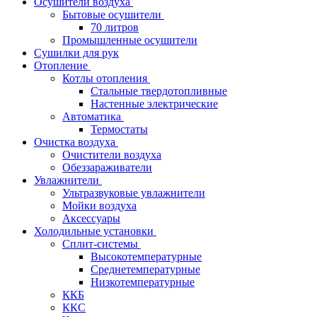
Осушители воздуха
Бытовые осушители
70 литров
Промышленные осушители
Сушилки для рук
Отопление
Котлы отопления
Стальные твердотопливные
Настенные электрические
Автоматика
Термостаты
Очистка воздуха
Очистители воздуха
Обеззараживатели
Увлажнители
Ультразвуковые увлажнители
Мойки воздуха
Аксессуары
Холодильные установки
Сплит-системы
Высокотемпературные
Среднетемпературные
Низкотемпературные
ККБ
ККС