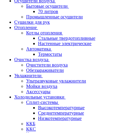
Осушители воздуха
Бытовые осушители
70 литров
Промышленные осушители
Сушилки для рук
Отопление
Котлы отопления
Стальные твердотопливные
Настенные электрические
Автоматика
Термостаты
Очистка воздуха
Очистители воздуха
Обеззараживатели
Увлажнители
Ультразвуковые увлажнители
Мойки воздуха
Аксессуары
Холодильные установки
Сплит-системы
Высокотемпературные
Среднетемпературные
Низкотемпературные
ККБ
ККС