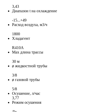
3,43
Диапазон t на охлаждение
-15...+49
Расход воздуха, м3/ч
1800
Хладагент
R410A
Max длина трассы
30 м
ø жидкостной трубы
3/8
ø газовой трубы
5/8
Осушение, л/час
3,77
Режим осушения
Да