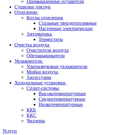
Промышленные осушители
Сушилки для рук
Отопление
Котлы отопления
Стальные твердотопливные
Настенные электрические
Автоматика
Термостаты
Очистка воздуха
Очистители воздуха
Обеззараживатели
Увлажнители
Ультразвуковые увлажнители
Мойки воздуха
Аксессуары
Холодильные установки
Сплит-системы
Высокотемпературные
Среднетемпературные
Низкотемпературные
ККБ
ККС
Чиллеры
Услуги