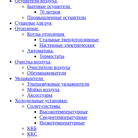
Осушители воздуха
Бытовые осушители
70 литров
Промышленные осушители
Сушилки для рук
Отопление
Котлы отопления
Стальные твердотопливные
Настенные электрические
Автоматика
Термостаты
Очистка воздуха
Очистители воздуха
Обеззараживатели
Увлажнители
Ультразвуковые увлажнители
Мойки воздуха
Аксессуары
Холодильные установки
Сплит-системы
Высокотемпературные
Среднетемпературные
Низкотемпературные
ККБ
ККС