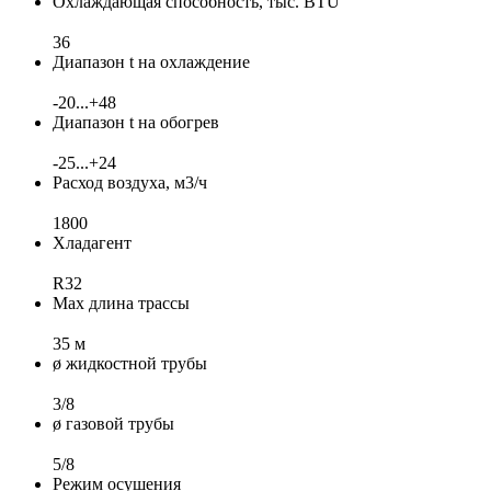
Охлаждающая способность, тыс. BTU
36
Диапазон t на охлаждение
-20...+48
Диапазон t на обогрев
-25...+24
Расход воздуха, м3/ч
1800
Хладагент
R32
Max длина трассы
35 м
ø жидкостной трубы
3/8
ø газовой трубы
5/8
Режим осушения