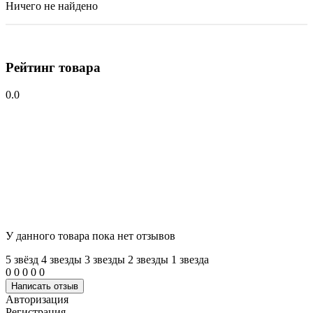
Ничего не найдено
Рейтинг товара
0.0
У данного товара пока нет отзывов
5 звёзд
4 звeзды
3 звeзды
2 звeзды
1 звeзда
0
0
0
0
0
Написать отзыв
Авторизация
Регистрация