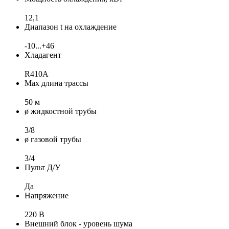
12,1
Диапазон t на охлаждение
-10...+46
Хладагент
R410A
Max длина трассы
50 м
ø жидкостной трубы
3/8
ø газовой трубы
3/4
Пульт Д/У
Да
Напряжение
220 В
Внешний блок - уровень шума