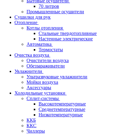
Бытовые осушители
70 литров
Промышленные осушители
Сушилки для рук
Отопление
Котлы отопления
Стальные твердотопливные
Настенные электрические
Автоматика
Термостаты
Очистка воздуха
Очистители воздуха
Обеззараживатели
Увлажнители
Ультразвуковые увлажнители
Мойки воздуха
Аксессуары
Холодильные установки
Сплит-системы
Высокотемпературные
Среднетемпературные
Низкотемпературные
ККБ
ККС
Чиллеры