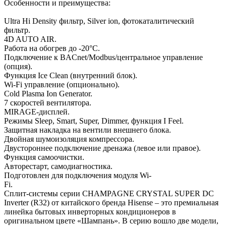
Особенности и преимущества:
Ultra Hi Density фильтр, Silver ion, фотокаталитический
фильтр.
4D AUTO AIR.
Работа на обогрев до -20°C.
Подключение к BACnet/Modbus/центральное управление
(опция).
Функция Ice Clean (внутренний блок).
Wi-Fi управление (опционально).
Cold Plasma Ion Generator.
7 скоростей вентилятора.
MIRAGE-дисплей.
Режимы Sleep, Smart, Super, Dimmer, функция I Feel.
Защитная накладка на вентили внешнего блока.
Двойная шумоизоляция компрессора.
Двустороннее подключение дренажа (левое или правое).
Функция самоочистки.
Авторестарт, самодиагностика.
Подготовлен для подключения модуля Wi-
Fi.
Сплит-системы серии CHAMPAGNE CRYSTAL SUPER DC
Inverter (R32) от китайского бренда Hisense – это премиальная
линейка бытовых инверторных кондиционеров в
оригинальном цвете «Шампань». В серию вошло две модели,