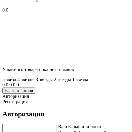
0.0
У данного товара пока нет отзывов
5 звёзд
4 звeзды
3 звeзды
2 звeзды
1 звeзда
0
0
0
0
0
Написать отзыв
Авторизация
Регистрация
Авторизация
Ваш E-mail или логин: