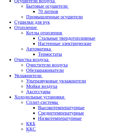
Осушители воздуха
Бытовые осушители
70 литров
Промышленные осушители
Сушилки для рук
Отопление
Котлы отопления
Стальные твердотопливные
Настенные электрические
Автоматика
Термостаты
Очистка воздуха
Очистители воздуха
Обеззараживатели
Увлажнители
Ультразвуковые увлажнители
Мойки воздуха
Аксессуары
Холодильные установки
Сплит-системы
Высокотемпературные
Среднетемпературные
Низкотемпературные
ККБ
ККС