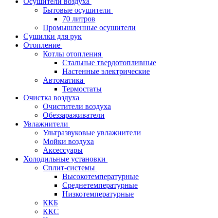
Осушители воздуха
Бытовые осушители
70 литров
Промышленные осушители
Сушилки для рук
Отопление
Котлы отопления
Стальные твердотопливные
Настенные электрические
Автоматика
Термостаты
Очистка воздуха
Очистители воздуха
Обеззараживатели
Увлажнители
Ультразвуковые увлажнители
Мойки воздуха
Аксессуары
Холодильные установки
Сплит-системы
Высокотемпературные
Среднетемпературные
Низкотемпературные
ККБ
ККС