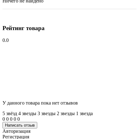
Ничего не найдено
Рейтинг товара
0.0
У данного товара пока нет отзывов
5 звёзд
4 звeзды
3 звeзды
2 звeзды
1 звeзда
0
0
0
0
0
Написать отзыв
Авторизация
Регистрация