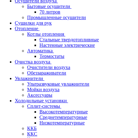
Осушители воздуха
Бытовые осушители
70 литров
Промышленные осушители
Сушилки для рук
Отопление
Котлы отопления
Стальные твердотопливные
Настенные электрические
Автоматика
Термостаты
Очистка воздуха
Очистители воздуха
Обеззараживатели
Увлажнители
Ультразвуковые увлажнители
Мойки воздуха
Аксессуары
Холодильные установки
Сплит-системы
Высокотемпературные
Среднетемпературные
Низкотемпературные
ККБ
ККС