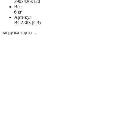
390х420х120
Вес
6 кг
Артикул
ВС2-Ф3 (G3)
загрузка карты...