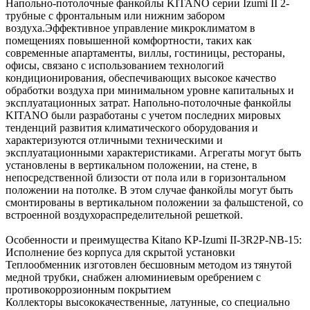
Напольно-потолочные фанкойлы KITANO серии Izumi II 2-
трубные с фронтальным или нижним забором
воздуха.Эффективное управление микроклиматом в
помещениях повышенной комфортности, таких как
современные апартаменты, виллы, гостиницы, рестораны,
офисы, связано с использованием технологий
кондиционирования, обеспечивающих высокое качество
обработки воздуха при минимальном уровне капитальных и
эксплуатационных затрат. Напольно-потолочные фанкойлы
KITANO были разработаны с учетом последних мировых
тенденций развития климатического оборудования и
характеризуются отличными техническими и
эксплуатационными характеристиками. Агрегаты могут быть
установлены в вертикальном положении, на стене, в
непосредственной близости от пола или в горизонтальном
положении на потолке. В этом случае фанкойлы могут быть
смонтированы в вертикальном положении за фальшстеной, со
встроенной воздухораспределительной решеткой.
Особенности и преимущества Kitano KP-Izumi II-3R2P-NB-15:
Исполнение без корпуса для скрытой установки
Теплообменник изготовлен бесшовным методом из тянутой
медной трубки, снабжен алюминиевым оребрением с
противокоррозионным покрытием
Коллекторы высококачественные, латунные, со специально