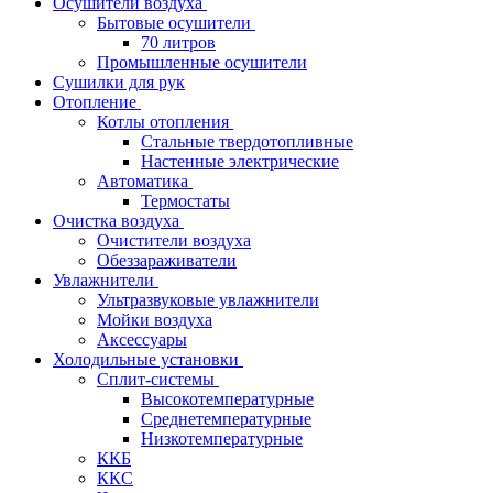
Осушители воздуха
Бытовые осушители
70 литров
Промышленные осушители
Сушилки для рук
Отопление
Котлы отопления
Стальные твердотопливные
Настенные электрические
Автоматика
Термостаты
Очистка воздуха
Очистители воздуха
Обеззараживатели
Увлажнители
Ультразвуковые увлажнители
Мойки воздуха
Аксессуары
Холодильные установки
Сплит-системы
Высокотемпературные
Среднетемпературные
Низкотемпературные
ККБ
ККС