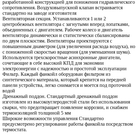
разработанной конструкцией для понижения гидравлического
сопротивления. Воздуховыпускной клапан встраивается
стандартно на заводе изготовителя
Вентиляторная секция. Устанавливаются 1 или 2
центробежных вентилятора с загнутыми вперед лопатками,
объединенных с двигателем. Рабочее колесо и двигатель
вентилятора динамически и статистически сбалансированы
по двум плоскостям. Вентиляторы проектируются с
повышенным диаметром (для увеличения расхода воздуха), но
с пониженной скоростью вращения (для уменьшения шума).
Используются трехскоростные асинхронные двигатели,
сочетающие в себе высокий КПД для экономии
электроэнергии с надежностью и простотой эксплуатации
Фильтр. Каждый фанкойл оборудован фильтром из
синтетического материала, который крепится на передней
панели устройства, легко снимается и моется под проточной
водой
Дренажный поддон. Стандартный дренажный поддон
изготовлен из высокоуглеродистой стали без использования
сварки, что предотвращает появление коррозии, и снабжен
термоизоляцией толщиной 5 мм
Широкие возможности управления Стандартно
предусмотрено регулирование работы фанкойла посредством
термостата.