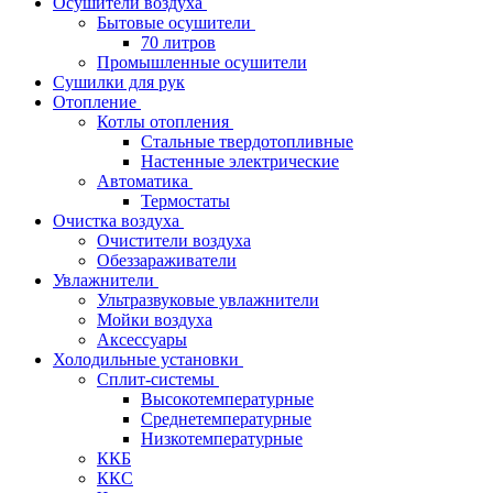
Осушители воздуха
Бытовые осушители
70 литров
Промышленные осушители
Сушилки для рук
Отопление
Котлы отопления
Стальные твердотопливные
Настенные электрические
Автоматика
Термостаты
Очистка воздуха
Очистители воздуха
Обеззараживатели
Увлажнители
Ультразвуковые увлажнители
Мойки воздуха
Аксессуары
Холодильные установки
Сплит-системы
Высокотемпературные
Среднетемпературные
Низкотемпературные
ККБ
ККС