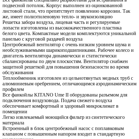
подвесной потолок. Корпус выполнен из оцинкованной
листовой стали, что препятствует появлению коррозии. Так
же, имеет полиэтиленовую тепло- и звукоизоляцию
Решетка забора воздуха, лицевая часть и регулируемые
лопасти изготовлены из высококачественного пластика
белого цвета. Компактные модели комплектуются уникальной
панелью с круговой раздачей воздуха
Центробежный вентилятор с очень низким уровнем шума и
необслуживаемыми шарикоподшипниками. Рабочее колесо и
двигатель вентилятора динамически и статистически
сбалансированы по двум плоскостям. Вентилятор снабжен
защитной решеткой для повышения безопасности во время
обслуживания
Теплообменник изготовлен из цельнотянутых медных труб с
алюминиевым оребрением, отличающимся аэродинамическим
профилем
Все фанкойлы KITANO Ume II оборудованы разъемом для
подключения воздуховода. Подача свежего воздуха
обеспечивает комфортный и здоровый микроклимат в
помещении
Легко извлекаемый моющийся фильтр из синтетического
материала
Встроенный в блок центробежный насос с поплавковым
клапаном с повышенным напором входит в стандартную