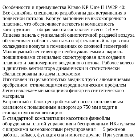
Особенности и преимущества Kitano KP-Ume II-1W2P-40:
Все фанкойлы специально разработаны для встраивания в
подвесной потолок. Корпус выполнен из высокопрочного
пластика, что обеспечивает легкость и компактность
конструкции — общая высота составляет всего 153 мм
Лицевая панель с уникальной однопоточной раздачей воздуха
обеспечивает гибкость монтажа и эффективный нагрев или
охлаждение воздуха в помещениях со сложной геометрией
Малошумный вентилятор с необслуживаемыми шарико-
подшипниками специально сконструирован для создания
плавного и равномерного воздушного потока. Рабочее колесо
и двигатель вентилятора динамически и статистически
сбалансированы по двум плоскостям
Изготовлен из цельнотянутых медных труб с алюминиевым
оребрением, отличающимся аэродинамическим профилем
Легко извлекаемый моющийся фильтр из синтетического
материала
Встроенный в блок центробежный насос с поплавковым
клапаном с повышенным напором до 750 мм входит в
стандартную комплектацию
В стандартной комплектации кассетные фанкойлы
оборудованы платой управления и беспроводным ИК-пультом
с широкими возможностями регулирования — 5 режимов
работы, таймер, функция сна и многие другие. При установке