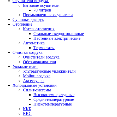
Осушители воздуха
Бытовые осушители
70 литров
Промышленные осушители
Сушилки для рук
Отопление
Котлы отопления
Стальные твердотопливные
Настенные электрические
Автоматика
Термостаты
Очистка воздуха
Очистители воздуха
Обеззараживатели
Увлажнители
Ультразвуковые увлажнители
Мойки воздуха
Аксессуары
Холодильные установки
Сплит-системы
Высокотемпературные
Среднетемпературные
Низкотемпературные
ККБ
ККС