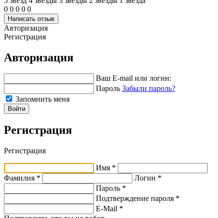
5 звёзд
4 звeзды
3 звeзды
2 звeзды
1 звeзда
0
0
0
0
0
Написать отзыв
Авторизация
Регистрация
Авторизация
Ваш E-mail или логин:
Пароль
Забыли пароль?
Запомнить меня
Войти
Регистрация
Регистрация
Имя *
Фамилия *
Логин *
Пароль *
Подтверждение пароля *
E-Mail
*