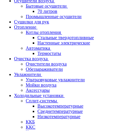
Осушители воздуха
Бытовые осушители
70 литров
Промышленные осушители
Сушилки для рук
Отопление
Котлы отопления
Стальные твердотопливные
Настенные электрические
Автоматика
Термостаты
Очистка воздуха
Очистители воздуха
Обеззараживатели
Увлажнители
Ультразвуковые увлажнители
Мойки воздуха
Аксессуары
Холодильные установки
Сплит-системы
Высокотемпературные
Среднетемпературные
Низкотемпературные
ККБ
ККС