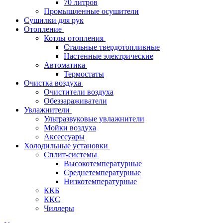
70 литров
Промышленные осушители
Сушилки для рук
Отопление
Котлы отопления
Стальные твердотопливные
Настенные электрические
Автоматика
Термостаты
Очистка воздуха
Очистители воздуха
Обеззараживатели
Увлажнители
Ультразвуковые увлажнители
Мойки воздуха
Аксессуары
Холодильные установки
Сплит-системы
Высокотемпературные
Среднетемпературные
Низкотемпературные
ККБ
ККС
Чиллеры