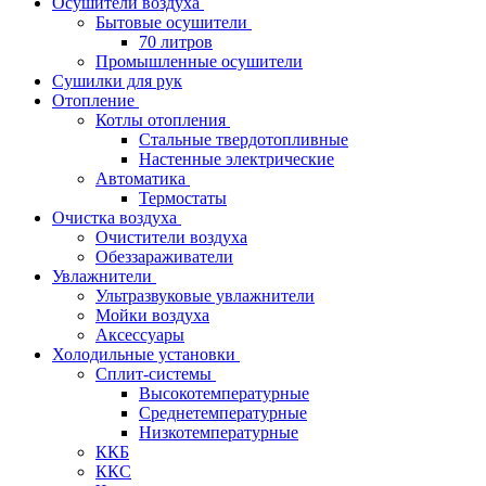
Осушители воздуха
Бытовые осушители
70 литров
Промышленные осушители
Сушилки для рук
Отопление
Котлы отопления
Стальные твердотопливные
Настенные электрические
Автоматика
Термостаты
Очистка воздуха
Очистители воздуха
Обеззараживатели
Увлажнители
Ультразвуковые увлажнители
Мойки воздуха
Аксессуары
Холодильные установки
Сплит-системы
Высокотемпературные
Среднетемпературные
Низкотемпературные
ККБ
ККС