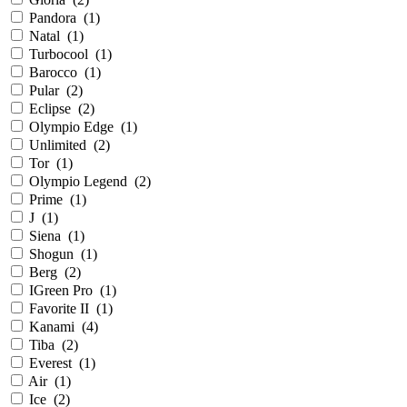
Pandora
(
1
)
Natal
(
1
)
Turbocool
(
1
)
Barocco
(
1
)
Pular
(
2
)
Eclipse
(
2
)
Olympio Edge
(
1
)
Unlimited
(
2
)
Tor
(
1
)
Olympio Legend
(
2
)
Prime
(
1
)
J
(
1
)
Siena
(
1
)
Shogun
(
1
)
Berg
(
2
)
IGreen Pro
(
1
)
Favorite II
(
1
)
Kanami
(
4
)
Tiba
(
2
)
Everest
(
1
)
Air
(
1
)
Ice
(
2
)