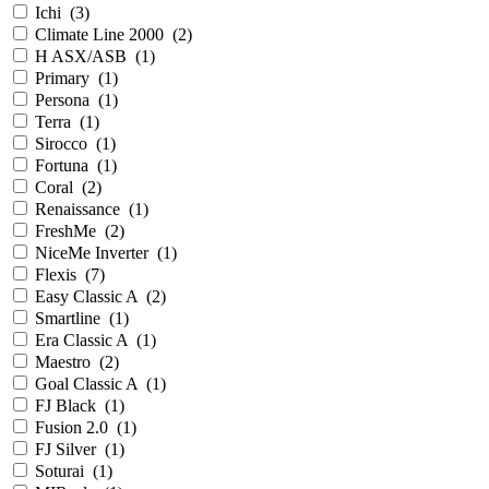
Ichi
(
3
)
Climate Line 2000
(
2
)
H ASX/ASB
(
1
)
Primary
(
1
)
Persona
(
1
)
Terra
(
1
)
Sirocco
(
1
)
Fortuna
(
1
)
Coral
(
2
)
Renaissance
(
1
)
FreshMe
(
2
)
NiceMe Inverter
(
1
)
Flexis
(
7
)
Easy Classic A
(
2
)
Smartline
(
1
)
Era Classic A
(
1
)
Maestro
(
2
)
Goal Classic A
(
1
)
FJ Black
(
1
)
Fusion 2.0
(
1
)
FJ Silver
(
1
)
Soturai
(
1
)