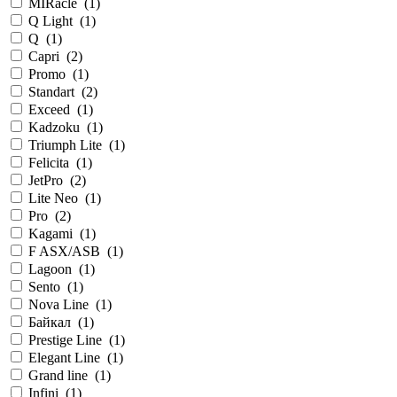
MIRacle
(
1
)
Q Light
(
1
)
Q
(
1
)
Capri
(
2
)
Promo
(
1
)
Standart
(
2
)
Exceed
(
1
)
Kadzoku
(
1
)
Triumph Lite
(
1
)
Felicita
(
1
)
JetPro
(
2
)
Lite Neo
(
1
)
Pro
(
2
)
Kagami
(
1
)
F ASX/ASB
(
1
)
Lagoon
(
1
)
Sento
(
1
)
Nova Line
(
1
)
Байкал
(
1
)
Prestige Line
(
1
)
Elegant Line
(
1
)
Grand line
(
1
)
Infini
(
1
)