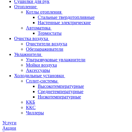
Сушилки для рук
Отопление
Котлы отопления
Стальные твердотопливные
Настенные электрические
Автоматика
Термостаты
Очистка воздуха
Очистители воздуха
Обеззараживатели
Увлажнители
Ультразвуковые увлажнители
Мойки воздуха
Аксессуары
Холодильные установки
Сплит-системы
Высокотемпературные
Среднетемпературные
Низкотемпературные
ККБ
ККС
Чиллеры
Услуги
Акции