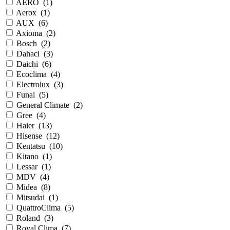
AERO
(
1
)
Aerox
(
1
)
AUX
(
6
)
Axioma
(
2
)
Bosch
(
2
)
Dahaci
(
3
)
Daichi
(
6
)
Ecoclima
(
4
)
Electrolux
(
3
)
Funai
(
5
)
General Climate
(
2
)
Gree
(
4
)
Haier
(
13
)
Hisense
(
12
)
Kentatsu
(
10
)
Kitano
(
1
)
Lessar
(
1
)
MDV
(
4
)
Midea
(
8
)
Mitsudai
(
1
)
QuattroClima
(
5
)
Roland
(
3
)
Royal Clima
(
7
)