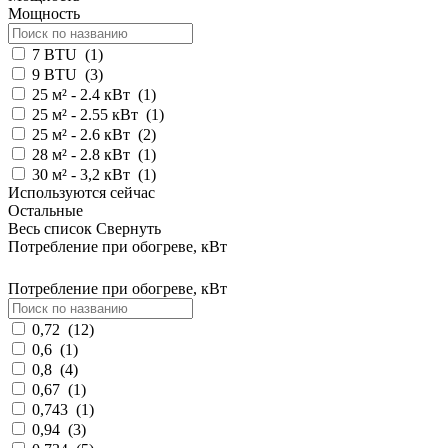
Мощность
7 BTU
(
1
)
9 BTU
(
3
)
25 м² - 2.4 кВт
(
1
)
25 м² - 2.55 кВт
(
1
)
25 м² - 2.6 кВт
(
2
)
28 м² - 2.8 кВт
(
1
)
30 м² - 3,2 кВт
(
1
)
Используются сейчас
Остальные
Весь список
Свернуть
Потребление при обогреве, кВт
Потребление при обогреве, кВт
0,72
(
12
)
0,6
(
1
)
0,8
(
4
)
0,67
(
1
)
0,743
(
1
)
0,94
(
3
)