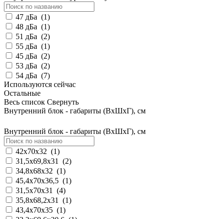
47 дБа
(
1
)
48 дБа
(
1
)
51 дБа
(
2
)
55 дБа
(
1
)
45 дБа
(
2
)
53 дБа
(
2
)
54 дБа
(
7
)
Используются сейчас
Остальные
Весь список
Свернуть
Внутренний блок - габариты (ВхШхГ), см
Внутренний блок - габариты (ВхШхГ), см
42х70х32
(
1
)
31,5x69,8х31
(
2
)
34,8x68x32
(
1
)
45,4x70х36,5
(
1
)
31,5x70x31
(
4
)
35,8x68,2x31
(
1
)
43,4x70x35
(
1
)