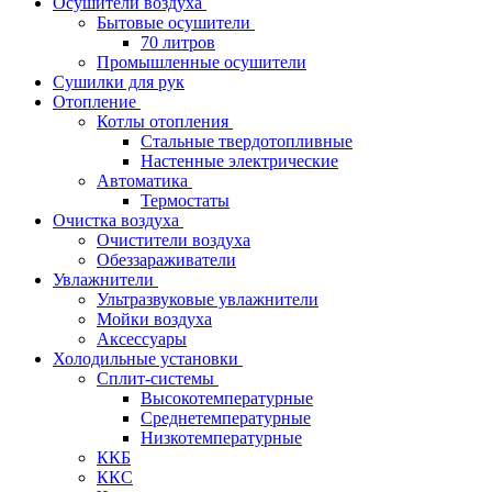
Осушители воздуха
Бытовые осушители
70 литров
Промышленные осушители
Сушилки для рук
Отопление
Котлы отопления
Стальные твердотопливные
Настенные электрические
Автоматика
Термостаты
Очистка воздуха
Очистители воздуха
Обеззараживатели
Увлажнители
Ультразвуковые увлажнители
Мойки воздуха
Аксессуары
Холодильные установки
Сплит-системы
Высокотемпературные
Среднетемпературные
Низкотемпературные
ККБ
ККС