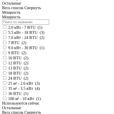
Остальные
Весь список
Свернуть
Мощность
Мощность
2.0 кВт - 7 BTU
(
1
)
5.5 кВт - 18 BTU
(
3
)
7.0 кВт - 24 BTU
(
2
)
7 BTU
(
2
)
9.0 кВт - 30 BTU
(
1
)
9 BTU
(
2
)
10 BTU
(
2
)
12 BTU
(
2
)
13 BTU
(
2
)
18 BTU
(
2
)
24 BTU
(
2
)
25 м² - 2.6 кВт
(
3
)
35 м² - 3.5 кВт
(
4
)
36 BTU
(
1
)
100 м² - 10 кВт
(
1
)
Используются сейчас
Остальные
Весь список
Свернуть