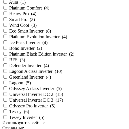
Aura
(
1
)
Platinum Comfort
(
4
)
Heavy Pro
(
4
)
Smart Pro
(
2
)
Wind Cool
(
3
)
Eco Smart Inverter
(
8
)
Platinum Evolution Inverter
(
4
)
Ice Peak Inverter
(
4
)
Boho Inverter
(
2
)
Platinum Black Edition Inverter
(
2
)
BFS
(
3
)
Defender Inverter
(
4
)
Lagoon A class Inverter
(
10
)
Greenland Inverter
(
4
)
Lagoon
(
5
)
Odyssey A class Inverter
(
5
)
Universal Inverter DC 2
(
15
)
Universal Inverter DC 3
(
17
)
Odyssey Pro Inverter
(
5
)
Tessey
(
6
)
Tessey Inverter
(
5
)
Используются сейчас
Остальные