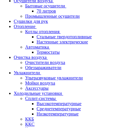
Осушители воздуха
Бытовые осушители
70 литров
Промышленные осушители
Сушилки для рук
Отопление
Котлы отопления
Стальные твердотопливные
Настенные электрические
Автоматика
Термостаты
Очистка воздуха
Очистители воздуха
Обеззараживатели
Увлажнители
Ультразвуковые увлажнители
Мойки воздуха
Аксессуары
Холодильные установки
Сплит-системы
Высокотемпературные
Среднетемпературные
Низкотемпературные
ККБ
ККС