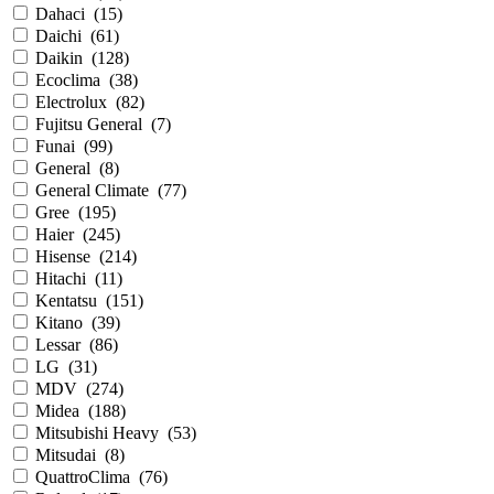
Dahaci
(
15
)
Daichi
(
61
)
Daikin
(
128
)
Ecoclima
(
38
)
Electrolux
(
82
)
Fujitsu General
(
7
)
Funai
(
99
)
General
(
8
)
General Climate
(
77
)
Gree
(
195
)
Haier
(
245
)
Hisense
(
214
)
Hitachi
(
11
)
Kentatsu
(
151
)
Kitano
(
39
)
Lessar
(
86
)
LG
(
31
)
MDV
(
274
)
Midea
(
188
)
Mitsubishi Heavy
(
53
)
Mitsudai
(
8
)
QuattroClima
(
76
)