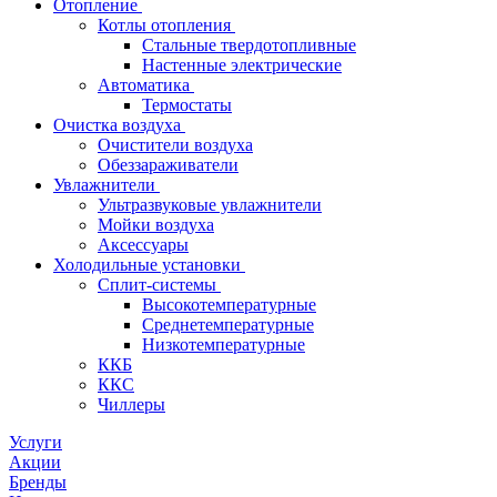
Отопление
Котлы отопления
Стальные твердотопливные
Настенные электрические
Автоматика
Термостаты
Очистка воздуха
Очистители воздуха
Обеззараживатели
Увлажнители
Ультразвуковые увлажнители
Мойки воздуха
Аксессуары
Холодильные установки
Сплит-системы
Высокотемпературные
Среднетемпературные
Низкотемпературные
ККБ
ККС
Чиллеры
Услуги
Акции
Бренды